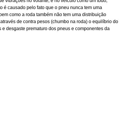
de vibrações no volante, e no veículo como um todo,
to é causado pelo fato que o pneu nunca tem uma
a bem como a roda também não tem uma distribuição
ravés de contra pesos (chumbo na roda) o equilíbrio do
es e desgaste prematuro dos pneus e componentes da