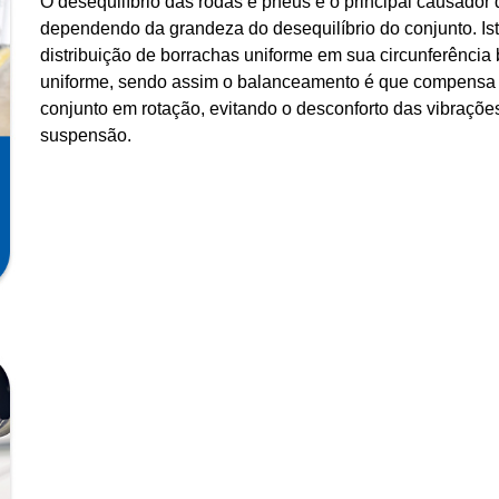
O desequilíbrio das rodas e pneus é o principal causador 
dependendo da grandeza do desequilíbrio do conjunto. Is
distribuição de borrachas uniforme em sua circunferênci
uniforme, sendo assim o balanceamento é que compensa at
conjunto em rotação, evitando o desconforto das vibraçõ
suspensão.